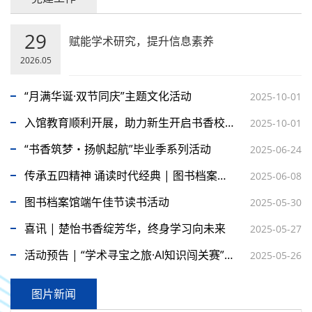
29
赋能学术研究，提升信息素养
2026.05
“月满华诞·双节同庆”主题文化活动
2025-10-01
入馆教育顺利开展，助力新生开启书香校园生活
2025-10-01
“书香筑梦・扬帆起航”毕业季系列活动
2025-06-24
传承五四精神 诵读时代经典 | 图书档案馆联合院团委开展读书活动
2025-06-08
图书档案馆端午佳节读书活动
2025-05-30
喜讯 | 楚怡书香绽芳华，终身学习向未来
2025-05-27
活动预告 | “学术寻宝之旅·AI知识闯关赛”开始了
2025-05-26
图片新闻